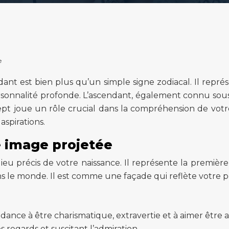
e
endant est bien plus qu’un simple signe zodiacal. Il rep
onnalité profonde. L’ascendant, également connu sous le
pt joue un rôle crucial dans la compréhension de votre
spirations.
e image projetée
lieu précis de votre naissance. Il représente la premi
le monde. Il est comme une façade qui reflète votre per
ce à être charismatique, extravertie et à aimer être au
 regards et suscitant l’admiration.